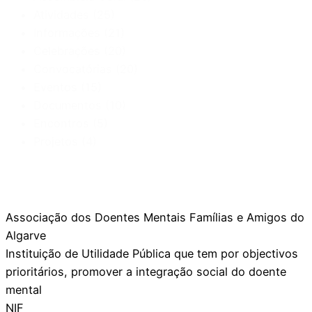
Atividades
(25)
Informações
(21)
Celebrações
(20)
Convocatórias
(20)
Eventos
(15)
Documentos
(10)
Encontros
(5)
Projetos
(4)
Associação dos Doentes Mentais Famílias e Amigos do
Algarve
Instituição de Utilidade Pública que tem por objectivos
prioritários, promover a integração social do doente
mental
NIF